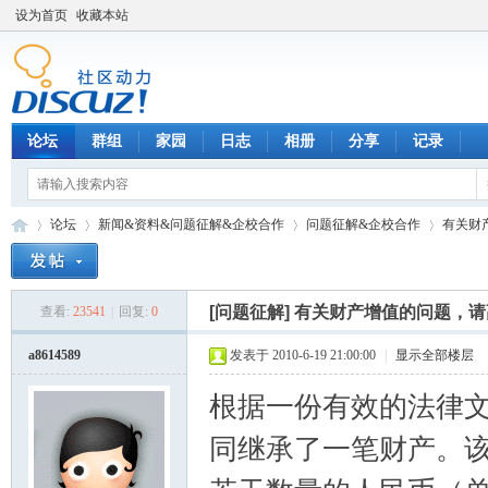
设为首页
收藏本站
论坛
群组
家园
日志
相册
分享
记录
论坛
新闻&资料&问题征解&企校合作
问题征解&企校合作
有关财
[问题征解]
有关财产增值的问题，请
查看:
23541
|
回复:
0
数
»
›
›
›
a8614589
发表于 2010-6-19 21:00:00
|
显示全部楼层
根据一份有效的法律文件
同继承了一笔财产。该