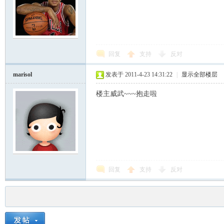
回复
支持
反对
marisol
发表于 2011-4-23 14:31:22
|
显示全部楼层
楼主威武~~~抱走啦
回复
支持
反对