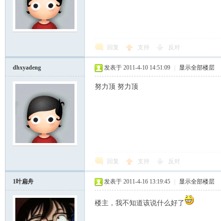
回复
支持
反对
dhxyadeng
发表于 2011-4-10 14:51:09
|
显示全部楼层
努力顶 努力顶
回复
支持
反对
1叶扁舟
发表于 2011-4-16 13:19:45
|
显示全部楼层
楼主，我不知道该说什么好了