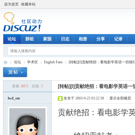
设为首页
收藏本站
论坛
群组
家园
日志
相册
分享
记录
论坛
学术区
English Fans
[转帖][I]贡献绝招：看电影学英语一切很Easy
[转帖][I]贡献绝招：看电影学英语一切很E
查看:
8972
|
回复:
3
数
»
›
›
›
lwd_sm
发表于 2003-9-25 03:22:58
|
显示全部楼层
贡献绝招：看电影学英语