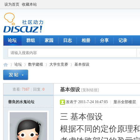
设为首页
收藏本站
论坛
群组
家园
日志
相册
分享
记录
论坛
数学建模
大学生竞赛
基本假设
基本假设
查看:
7167
|
回复:
0
[复制链接]
数
»
›
›
›
善良的水鬼论坛
发表于 2011-7-24 16:47:05
|
显示全部楼层
三 基本假设
根据不同的定价原理