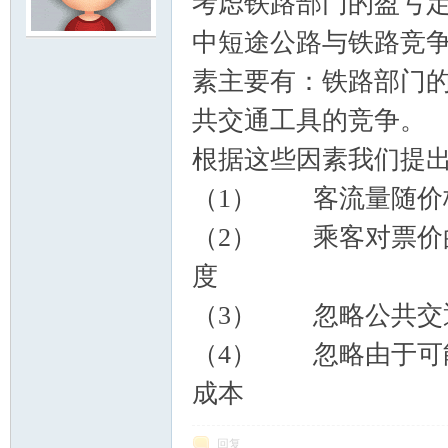
考虑铁路部门的盈亏
中短途公路与铁路竞
模
素主要有：铁路部门
共交通工具的竞争。
根据这些因素我们提
（1） 客流量随价
（2） 乘客对票价
论
度
（3） 忽略公共交
（4） 忽略由于可
成本
坛
回复