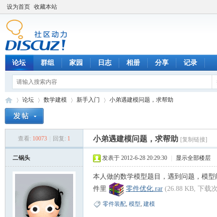
设为首页
收藏本站
论坛
群组
家园
日志
相册
分享
记录
论坛
数学建模
新手入门
小弟遇建模问题，求帮助
小弟遇建模问题，求帮助
查看:
10073
|
回复:
1
[复制链接]
数
»
›
›
›
二锅头
发表于 2012-6-28 20:29:30
|
显示全部楼层
本人做的数学模型题目，遇到问题，模型
件里
零件优化.rar
(26.88 KB, 下载次
零件装配
,
模型
,
建模