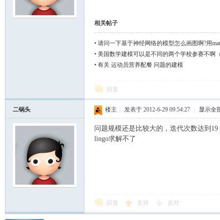
模
相关帖子
•
请问一下基于神经网络的模型怎么画图啊?用matl
•
美国数学建模可以是不同的两个学校参赛不啊
•
有关 运动员营养配餐 问题的建模
回复
二锅头
楼主
|
发表于 2012-6-29 09:54:27
|
显示全
论
问题规模还是比较大的，迭代次数达到19
lingo求解不了
回复
支持
反对
坛