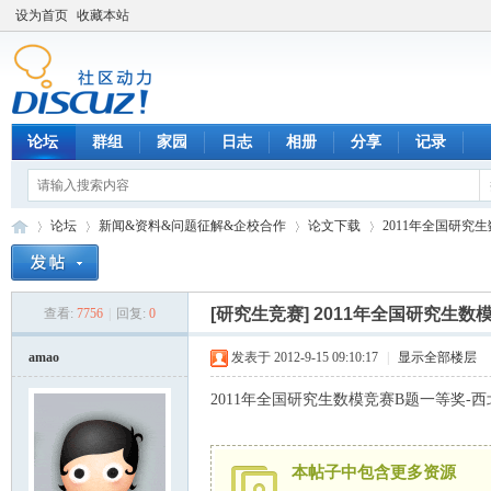
设为首页
收藏本站
论坛
群组
家园
日志
相册
分享
记录
论坛
新闻&资料&问题征解&企校合作
论文下载
2011年全国研究生
[研究生竞赛]
2011年全国研究生数
查看:
7756
|
回复:
0
数
»
›
›
›
amao
发表于 2012-9-15 09:10:17
|
显示全部楼层
2011年全国研究生数模竞赛B题一等奖-
本帖子中包含更多资源