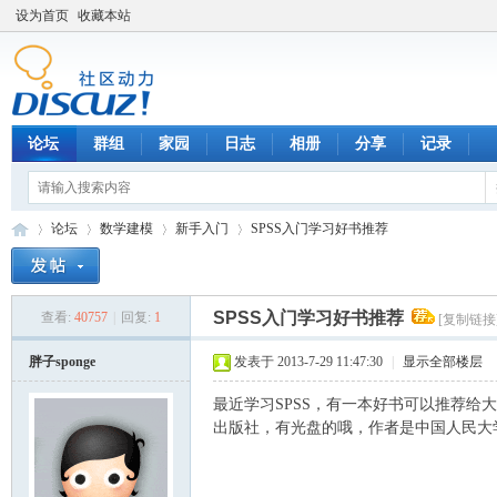
设为首页
收藏本站
论坛
群组
家园
日志
相册
分享
记录
论坛
数学建模
新手入门
SPSS入门学习好书推荐
SPSS入门学习好书推荐
查看:
40757
|
回复:
1
[复制链接
数
»
›
›
›
胖子sponge
发表于 2013-7-29 11:47:30
|
显示全部楼层
最近学习SPSS，有一本好书可以推荐给
出版社，有光盘的哦，作者是中国人民大学的