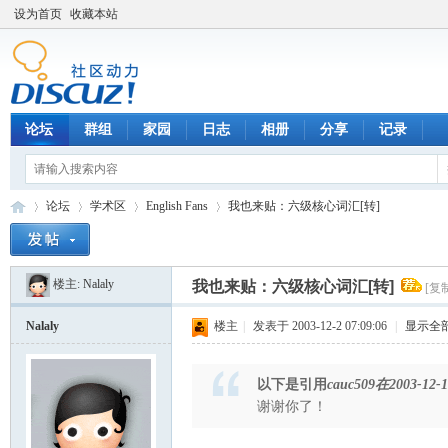
设为首页
收藏本站
论坛
群组
家园
日志
相册
分享
记录
论坛
学术区
English Fans
我也来贴：六级核心词汇[转]
楼主:
Nalaly
我也来贴：六级核心词汇[转]
[复
数
»
›
›
›
Nalaly
楼主
|
发表于 2003-12-2 07:09:06
|
显示全
以下是引用
cauc509在2003-12-1
谢谢你了！