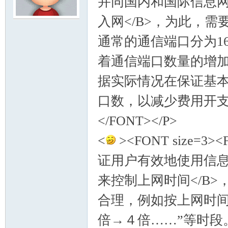
并同国内和国际信息网
入网</B>，为此，
模
通常的通信端口分为16口
着通信端口数量的增加<
据实际情况在保证基
口数，以减少费用开支和资
</FONT></P>
论
<
><FONT size=
证用户有效地使用信息
来控制上网时间</B>
合理，例如按上网时间
倍→４倍……”等时段。</
坛