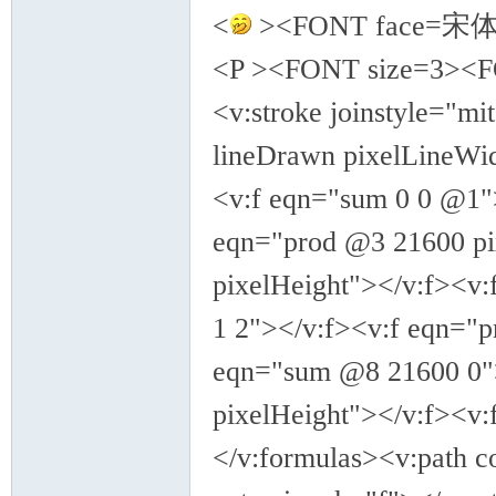
<
><FONT face=宋
<P ><FONT size=3>
<v:stroke joinstyle="mi
lineDrawn pixelLineWi
<v:f eqn="sum 0 0 @1"
eqn="prod @3 21600 pi
pixelHeight"></v:f><v
1 2"></v:f><v:f eqn="p
eqn="sum @8 21600 0"
pixelHeight"></v:f><v
</v:formulas><v:path c