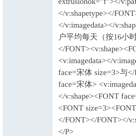
extrusionok="f"></v:pat
</v:shapetype></FONT
</v:imagedata></v
户平均每天（按16小
</FONT><v:shape><F
<v:imagedata></v:im
face=宋体 size=3>与</
face=宋体> <v:imageda
</v:shape><FONT fa
<FONT size=3><FONT 
</FONT></FONT></v:
</P>