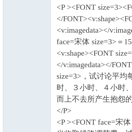
<P ><FONT size=3
</FONT><v:shape><F
<v:imagedata></v:im
face=宋体 size=3
<v:shape><FONT size
</v:imagedata></FO
size=3>，试讨论
时、３小时、４小时、
而上不去所产生抱怨的
</P>
<P ><FONT face