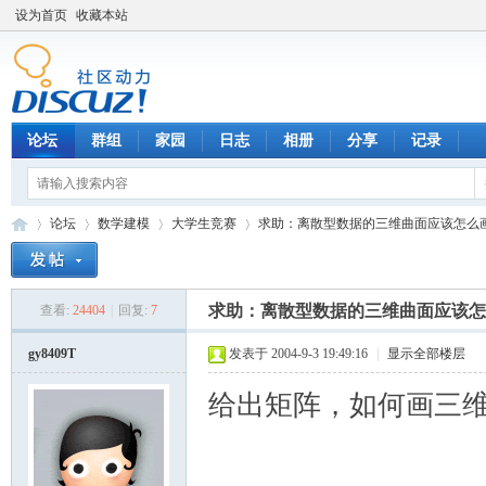
设为首页
收藏本站
论坛
群组
家园
日志
相册
分享
记录
论坛
数学建模
大学生竞赛
求助：离散型数据的三维曲面应该怎么
求助：离散型数据的三维曲面应该怎
查看:
24404
|
回复:
7
数
»
›
›
›
gy8409T
发表于 2004-9-3 19:49:16
|
显示全部楼层
给出矩阵，如何画三