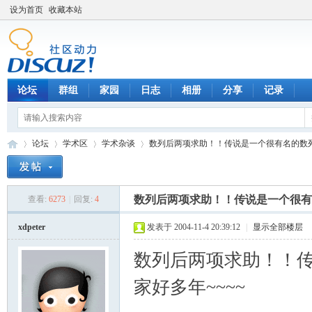
设为首页
收藏本站
论坛
群组
家园
日志
相册
分享
记录
论坛
学术区
学术杂谈
数列后两项求助！！传说是一个很有名的数
数列后两项求助！！传说是一个很有
查看:
6273
|
回复:
4
数
»
›
›
›
xdpeter
发表于 2004-11-4 20:39:12
|
显示全部楼层
数列后两项求助！！
家好多年~~~~