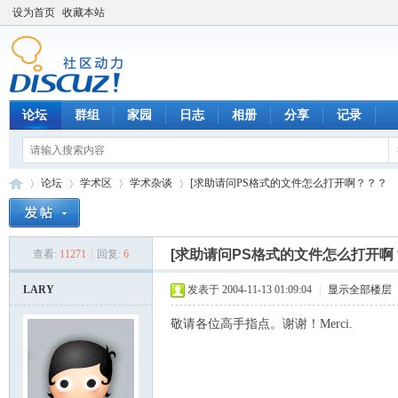
设为首页
收藏本站
论坛
群组
家园
日志
相册
分享
记录
论坛
学术区
学术杂谈
[求助请问PS格式的文件怎么打开啊？？？
[求助请问PS格式的文件怎么打开啊
查看:
11271
|
回复:
6
数
»
›
›
›
LARY
发表于 2004-11-13 01:09:04
|
显示全部楼层
敬请各位高手指点。谢谢！Merci.