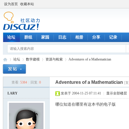
设为首页
收藏本站
论坛
群组
家园
日志
相册
分享
记录
论坛
数学建模
资源与检索
Adventures of a Mathematician
Adventures of a Mathematician
查看:
5384
|
回复:
0
[
数
»
›
›
›
LARY
发表于 2004-11-25 07:11:41
|
显示全部楼层
哪位知道在哪里有这本书的电子版