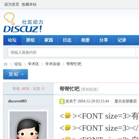
设为首页
收藏本站
论坛
群组
家园
日志
相册
分享
记录
论坛
学术区
学术杂谈
帮帮忙吧
帮帮忙吧
查看:
4858
|
回复:
0
[复制链接]
数
»
›
›
›
discover003
发表于 2004-12-20 02:13:44
|
显示全部楼层
<
><FONT size=3>
<
><FONT size=3></