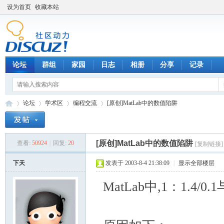
设为首页
收藏本站
论坛
群组
家园
日志
相册
分享
记录
论坛
学术区
编程交流
[原创]MatLab中的数值陷阱
[原创]MatLab中的数值陷阱
查看:
50924
|
回复:
20
[复制链接]
数
»
›
›
›
下天
发表于 2003-8-4 21:38:09
|
显示全部楼层
MatLab中,1：1.4/