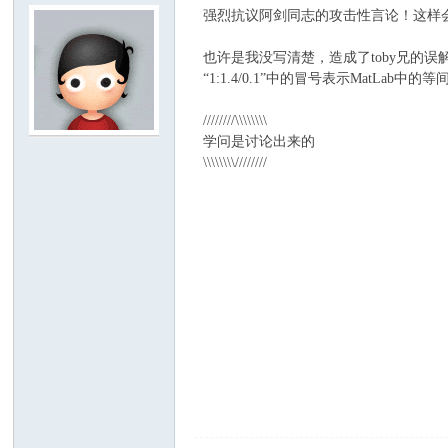
强烈抗议阿剑同志的攻击性言论！这样
也许是我没写清楚，造成了toby兄的误
“1:1.4/0.1”中的冒号表示MatL
////////\\\\\\\\
学问是讨论出来的
\\\\\\\\////////