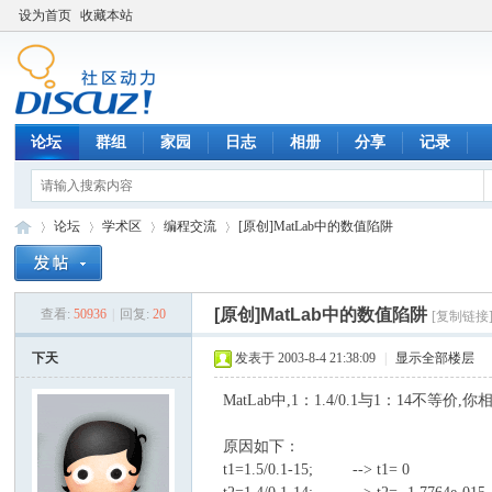
设为首页
收藏本站
论坛
群组
家园
日志
相册
分享
记录
论坛
学术区
编程交流
[原创]MatLab中的数值陷阱
[原创]MatLab中的数值陷阱
查看:
50936
|
回复:
20
[复制链接
数
»
›
›
›
下天
发表于 2003-8-4 21:38:09
|
显示全部楼层
MatLab中,1：1.4/0.1与1：14不等价,
原因如下：
t1=1.5/0.1-15; --> t1= 0