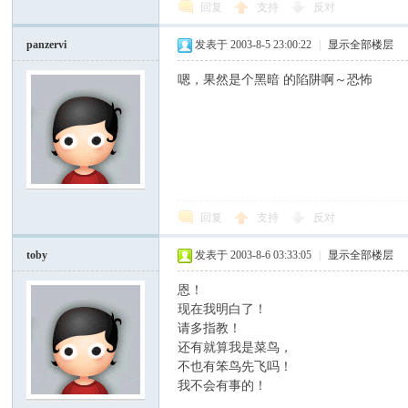
回复
支持
反对
panzervi
发表于 2003-8-5 23:00:22
|
显示全部楼层
嗯，果然是个黑暗 的陷阱啊～恐怖
回复
支持
反对
toby
发表于 2003-8-6 03:33:05
|
显示全部楼层
恩！
现在我明白了！
请多指教！
还有就算我是菜鸟，
不也有笨鸟先飞吗！
我不会有事的！