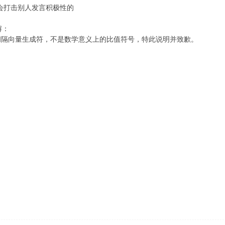
会打击别人发言积极性的
解：
ab中的等间隔向量生成符，不是数学意义上的比值符号，特此说明并致歉。