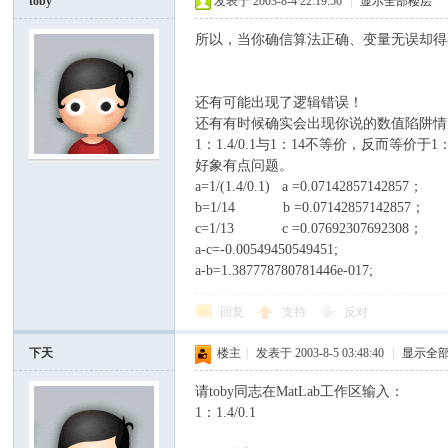
toby
发表于 2003-8-4 22:19:56
|
显示全部楼层
所以，当你确信算法正确、变量无误却得
还有可能出现了逻辑错误！
还有有时候确实会出现你说的数值陷阱情
1：1.4/0.1与1：14不等价，反而等价于1
好象有点问题。
a=1/(1.4/0.1) a =0.07142857142857；
b=1/14 b =0.07142857142857；
c=1/13 c =0.07692307692308；
a-c=-0.00549450549451;
a-b=1.387778780781446e-017;
回复
支持
反对
下天
楼主
|
发表于 2003-8-5 03:48:40
|
显示全
请toby同志在MatLab工作区输入：
1：1.4/0.1