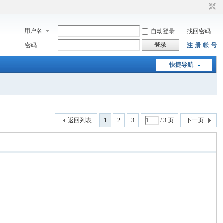
用户名
自动登录
找回密码
登录
密码
注-册-帐-号
快捷导航
返回列表
1
2
3
/ 3 页
下一页