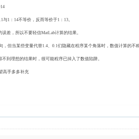
014
4/0.1与1：14不等价，反而等价于1：13。
差，所以不要轻信MatLab计算的结果。
类的语句，但当某些变量代替1.4、0.1们隐藏在程序某个角落时，数值计算
得不到理想的结果时，很可能程序已掉入了数值陷阱。
还望高手多多补充