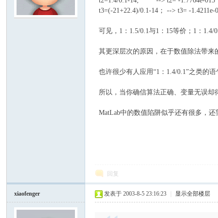
t2=1.4/0.1-14; --> t2= -1.7764e-015
t3=(-21+22.4)/0.1-14； --> t3= -1.4211e-
模
可见，1：1.5/0.1与1：15等价；1：1.
其更深层次的原因，在于数值除法带来的误
也许很少有人应用“1：1.4/0.1”之
所以，当你确信算法正确、变量无误却
MatLab中的数值陷阱似乎还有很多，
论
回复
xiaofenger
发表于 2003-8-5 23:16:23
|
显示全部楼层
坛