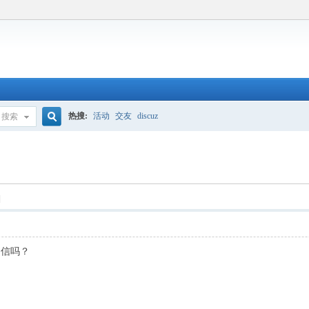
热搜:
活动
交友
discuz
搜索
搜
索
]
你相信吗？