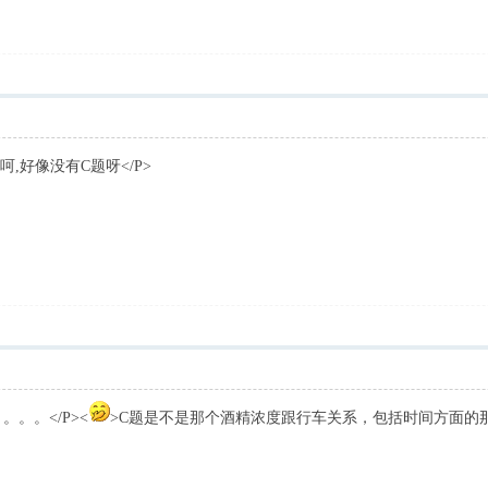
呵,好像没有C题呀</P>
。。</P><
>C题是不是那个酒精浓度跟行车关系，包括时间方面的