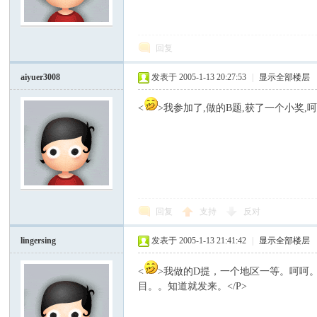
模
回复
aiyuer3008
发表于 2005-1-13 20:27:53
|
显示全部楼层
<
>我参加了,做的B题,获了一个小奖,呵
论
回复
支持
反对
lingersing
发表于 2005-1-13 21:41:42
|
显示全部楼层
<
>我做的D提，一个地区一等。呵呵。。
目。。知道就发来。</P>
坛