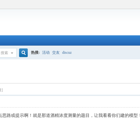
热搜:
活动
交友
discuz
搜索
搜
索
接]
点思路或提示啊！就是那道酒精浓度测量的题目，让我看看你们建的模型！急