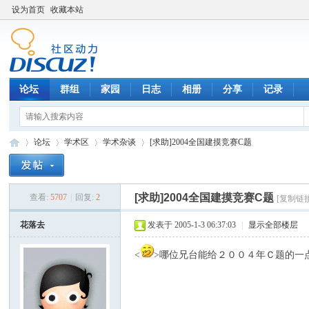
设为首页
收藏本站
论坛
群组
家园
日志
相册
分享
记录
论坛
学术区
学术杂谈
[求助]2004全国建摸竞赛C题
[求助]2004全国建摸竞赛C题
查看:
5707
|
回复:
2
[复制链
数
»
›
›
›
花落去
发表于 2005-1-3 06:37:03
|
显示全部楼层
<
>哪位兄台能给２００４年Ｃ题的一