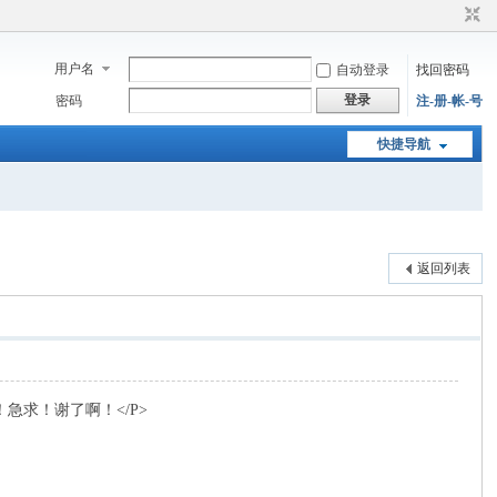
用户名
自动登录
找回密码
登录
密码
注-册-帐-号
快捷导航
返回列表
求！谢了啊！</P>