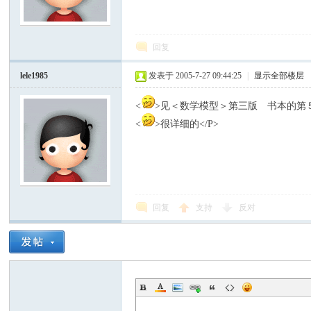
模
回复
lele1985
发表于 2005-7-27 09:44:25
|
显示全部楼层
<
>见＜数学模型＞第三版 书本的第５章
<
>很详细的</P>
论
回复
支持
反对
坛