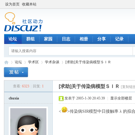
设为首页
收藏本站
论坛
群组
家园
日志
相册
分享
记录
论坛
学术区
学术杂谈
[求助]关于传染病模型ＳＩＲ
[求助]关于传染病模型ＳＩＲ
查看:
6323
|
回复:
1
[复制链
数
»
›
›
›
chuxia
发表于 2005-1-30 20:45:39
|
显示全部楼层
<
>传染病SIR模型中日接触率 λ 的