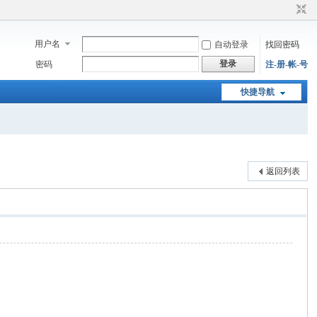
用户名
自动登录
找回密码
登录
密码
注-册-帐-号
快捷导航
返回列表