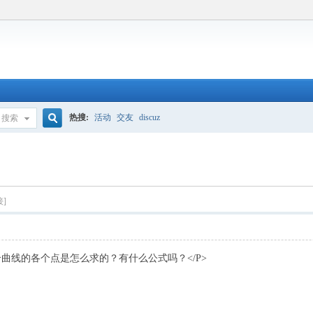
热搜:
活动
交友
discuz
搜索
搜
索
接]
拟合曲线的各个点是怎么求的？有什么公式吗？</P>