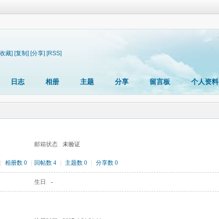
[收藏]
[复制]
[分享]
[RSS]
日志
相册
主题
分享
留言板
个人资料
邮箱状态
未验证
|
相册数 0
|
回帖数 4
|
主题数 0
|
分享数 0
生日
-