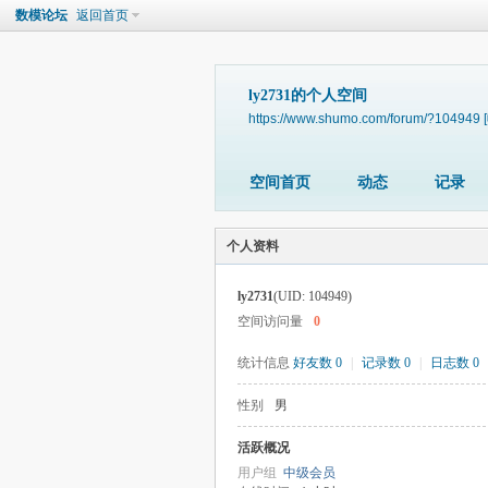
数模论坛
返回首页
ly2731的个人空间
https://www.shumo.com/forum/?104949
空间首页
动态
记录
个人资料
ly2731
(UID: 104949)
空间访问量
0
统计信息
好友数 0
|
记录数 0
|
日志数 0
性别
男
活跃概况
用户组
中级会员