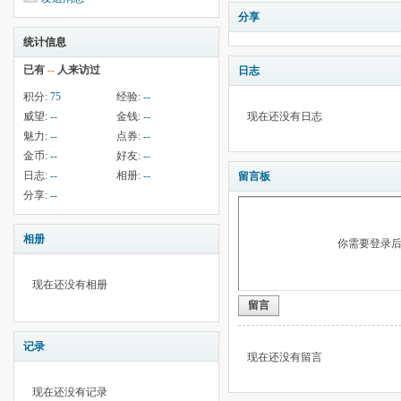
分享
统计信息
已有
--
人来访过
日志
积分:
75
经验:
--
威望:
--
金钱:
--
现在还没有日志
魅力:
--
点券:
--
金币:
--
好友:
--
日志:
--
相册:
--
留言板
分享:
--
相册
你需要登录
现在还没有相册
留言
记录
现在还没有留言
现在还没有记录