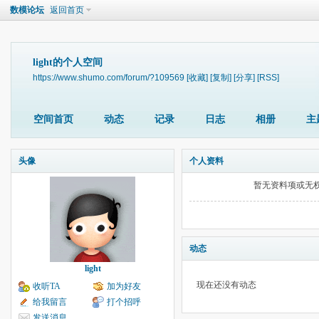
数模论坛
返回首页
light的个人空间
https://www.shumo.com/forum/?109569
[收藏]
[复制]
[分享]
[RSS]
空间首页
动态
记录
日志
相册
主
头像
个人资料
暂无资料项或无
动态
light
现在还没有动态
收听TA
加为好友
给我留言
打个招呼
发送消息