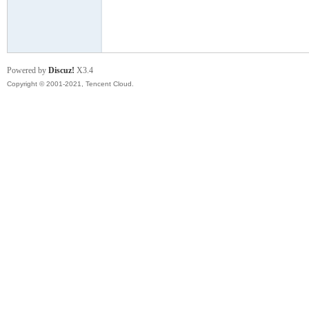
模
Powered by
Discuz!
X3.4
Copyright © 2001-2021, Tencent Cloud.
论
坛