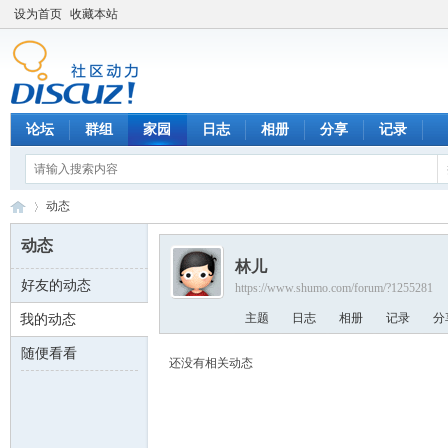
设为首页
收藏本站
论坛
群组
家园
日志
相册
分享
记录
动态
动态
林儿
好友的动态
https://www.shumo.com/forum/?1255281
数
›
主题
日志
相册
记录
分
我的动态
随便看看
还没有相关动态