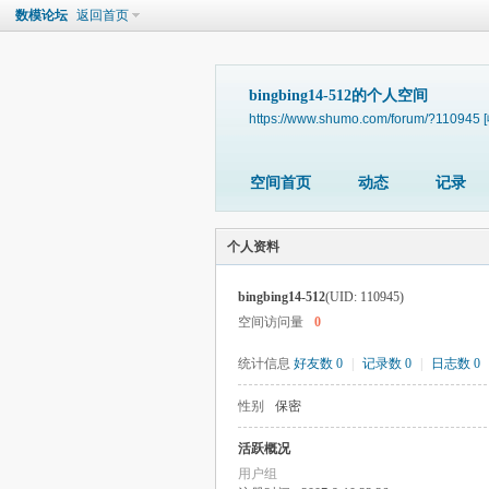
数模论坛
返回首页
bingbing14-512的个人空间
https://www.shumo.com/forum/?110945
空间首页
动态
记录
个人资料
bingbing14-512
(UID: 110945)
空间访问量
0
统计信息
好友数 0
|
记录数 0
|
日志数 0
性别
保密
活跃概况
用户组