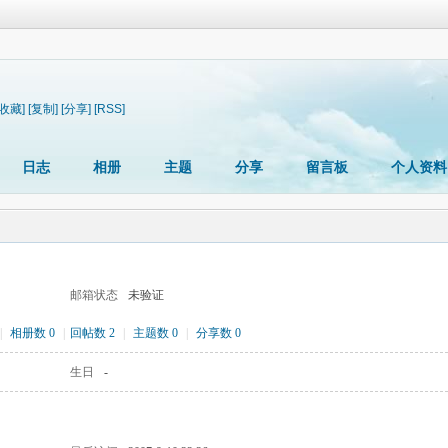
[收藏]
[复制]
[分享]
[RSS]
日志
相册
主题
分享
留言板
个人资料
邮箱状态
未验证
|
相册数 0
|
回帖数 2
|
主题数 0
|
分享数 0
生日
-