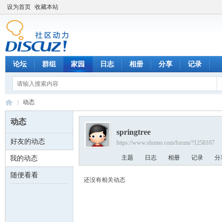
设为首页
收藏本站
论坛
群组
家园
日志
相册
分享
记录
动态
动态
springtree
好友的动态
https://www.shumo.com/forum/?1258107
数
›
主题
日志
相册
记录
分
我的动态
随便看看
还没有相关动态