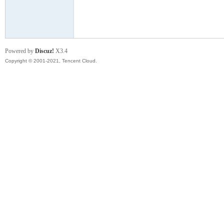
模
Powered by
Discuz!
X3.4
Copyright © 2001-2021, Tencent Cloud.
论
坛