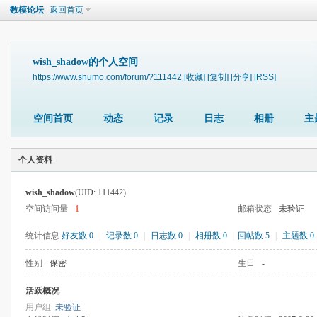
数模论坛
返回首页
wish_shadow的个人空间
https://www.shumo.com/forum/?111442
[收藏]
[复制]
[分享]
[RSS]
空间首页
动态
记录
日志
相册
主
个人资料
wish_shadow
(UID: 111442)
空间访问量
1
邮箱状态
未验证
统计信息
好友数 0
|
记录数 0
|
日志数 0
|
相册数 0
|
回帖数 5
|
主题数 0
性别
保密
生日
-
活跃概况
用户组
未验证