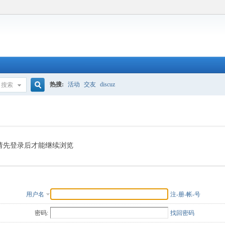
热搜:
活动
交友
discuz
搜索
搜
索
请先登录后才能继续浏览
用户名
注-册-帐-号
密码:
找回密码