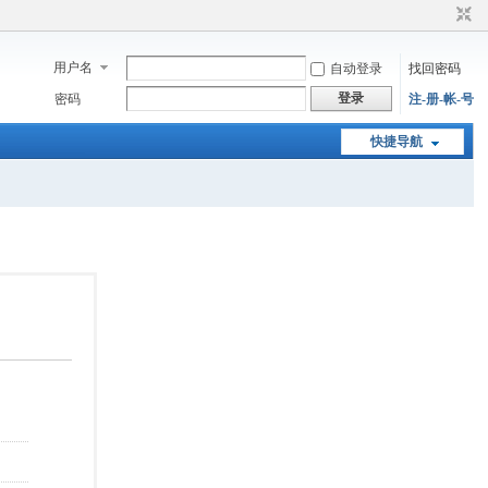
用户名
自动登录
找回密码
登录
密码
注-册-帐-号
快捷导航