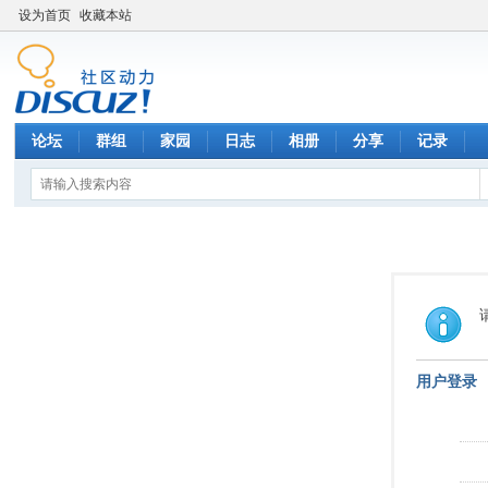
设为首页
收藏本站
论坛
群组
家园
日志
相册
分享
记录
用户登录