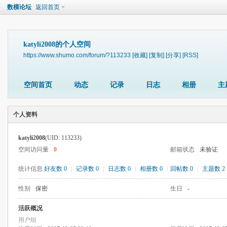
数模论坛
返回首页
katyli2008的个人空间
https://www.shumo.com/forum/?113233
[收藏]
[复制]
[分享]
[RSS]
空间首页
动态
记录
日志
相册
主
个人资料
katyli2008
(UID: 113233)
空间访问量
0
邮箱状态
未验证
统计信息
好友数 0
|
记录数 0
|
日志数 0
|
相册数 0
|
回帖数 0
|
主题数 2
性别
保密
生日
-
活跃概况
用户组