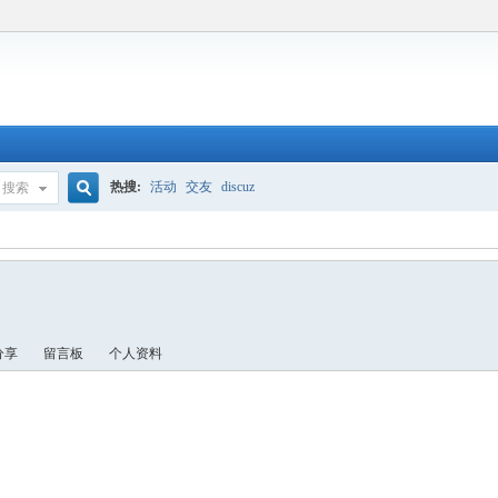
热搜:
活动
交友
discuz
搜索
搜
索
分享
留言板
个人资料