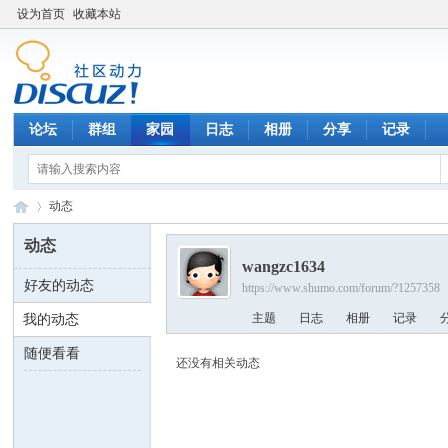
设为首页
收藏本站
论坛
群组
家园
日志
相册
分享
记录
动态
动态
wangzc1634
好友的动态
https://www.shumo.com/forum/?1257358
数
›
主题
日志
相册
记录
我的动态
随便看看
还没有相关动态