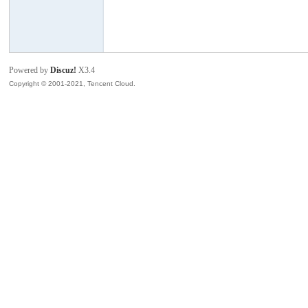
模
Powered by
Discuz!
X3.4
Copyright © 2001-2021, Tencent Cloud.
论
坛