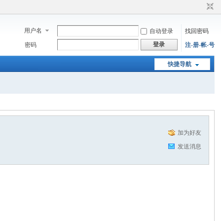
用户名
自动登录
找回密码
登录
密码
注-册-帐-号
快捷导航
加为好友
发送消息