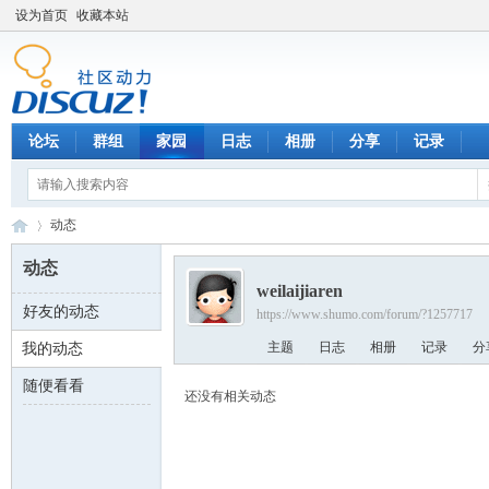
设为首页
收藏本站
论坛
群组
家园
日志
相册
分享
记录
动态
动态
weilaijiaren
好友的动态
https://www.shumo.com/forum/?1257717
数
›
主题
日志
相册
记录
分
我的动态
随便看看
还没有相关动态