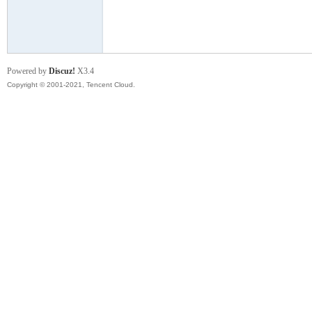
模
Powered by
Discuz!
X3.4
Copyright © 2001-2021, Tencent Cloud.
论
坛