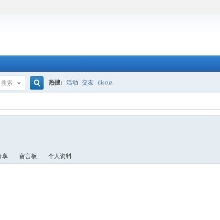
热搜:
活动
交友
discuz
搜索
搜
索
分享
留言板
个人资料