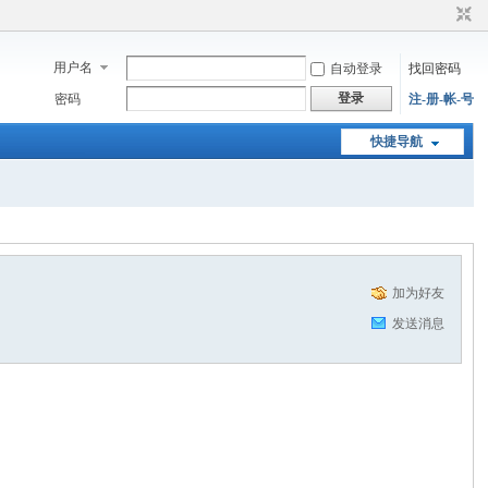
用户名
自动登录
找回密码
登录
密码
注-册-帐-号
快捷导航
加为好友
发送消息