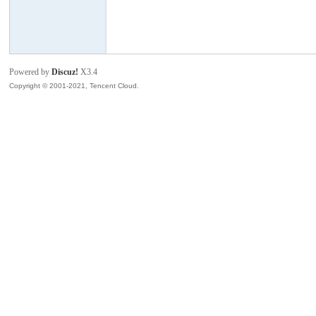
模
Powered by
Discuz!
X3.4
Copyright © 2001-2021, Tencent Cloud.
论
坛