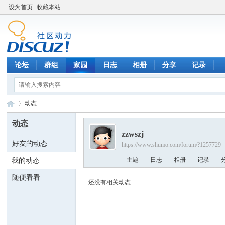
设为首页
收藏本站
论坛
群组
家园
日志
相册
分享
记录
动态
动态
zzwszj
好友的动态
https://www.shumo.com/forum/?1257729
数
›
主题
日志
相册
记录
我的动态
随便看看
还没有相关动态