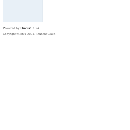
模
Powered by
Discuz!
X3.4
Copyright © 2001-2021, Tencent Cloud.
论
坛