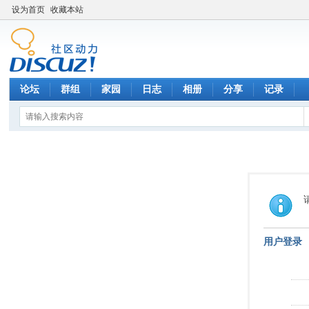
设为首页
收藏本站
论坛
群组
家园
日志
相册
分享
记录
用户登录