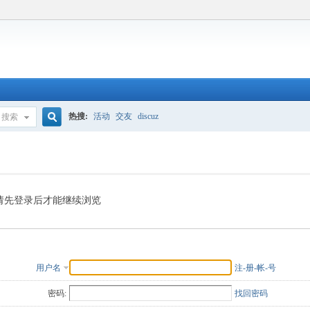
热搜:
活动
交友
discuz
搜索
搜
索
请先登录后才能继续浏览
用户名
注-册-帐-号
密码:
找回密码