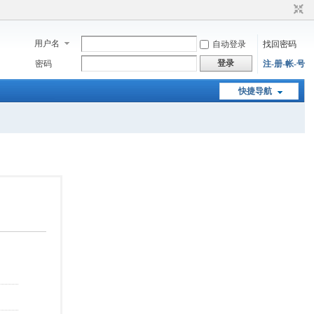
用户名
自动登录
找回密码
登录
密码
注-册-帐-号
快捷导航