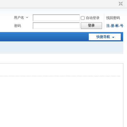
用户名
自动登录
找回密码
登录
密码
注-册-帐-号
快捷导航