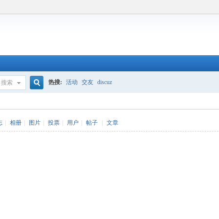
热搜:
活动
交友
discuz
搜索
搜
志
|
相册
|
图片
|
投票
|
用户
|
帖子
|
文章
索