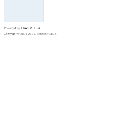
模
Powered by
Discuz!
X3.4
Copyright © 2001-2021, Tencent Cloud.
论
坛