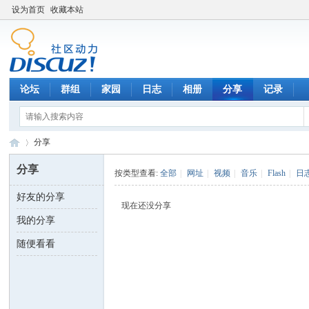
设为首页
收藏本站
论坛
群组
家园
日志
相册
分享
记录
分享
分享
按类型查看:
全部
|
网址
|
视频
|
音乐
|
Flash
|
日
好友的分享
数
›
现在还没分享
我的分享
随便看看