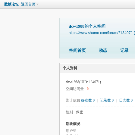
数模论坛
返回首页
dcw1988的个人空间
https://www.shumo.com/forum/?134071
空间首页
动态
记录
个人资料
dcw1988
(UID: 134071)
空间访问量
0
统计信息
好友数 0
|
记录数 0
|
日志数 0
性别
保密
活跃概况
用户组