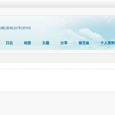
收藏]
[复制]
[分享]
[RSS]
日志
相册
主题
分享
留言板
个人资料