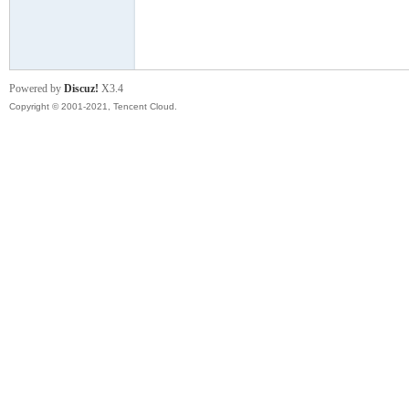
模
Powered by
Discuz!
X3.4
Copyright © 2001-2021, Tencent Cloud.
论
坛