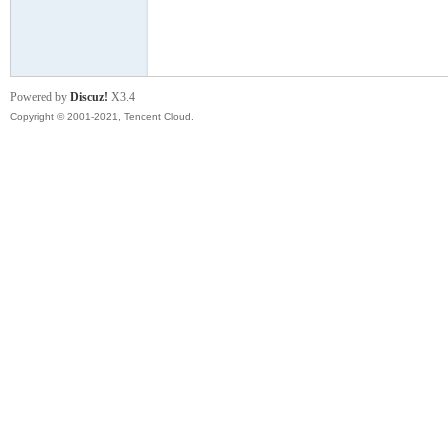
模
Powered by
Discuz!
X3.4
Copyright © 2001-2021, Tencent Cloud.
论
坛