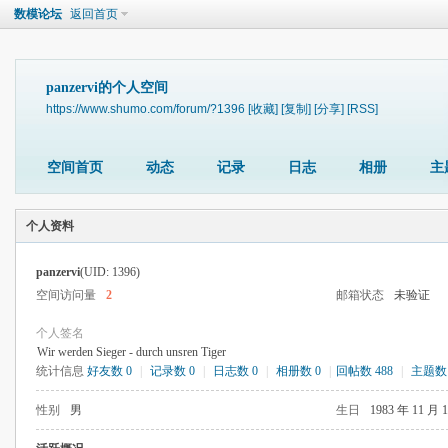
数模论坛
返回首页
panzervi的个人空间
https://www.shumo.com/forum/?1396
[收藏]
[复制]
[分享]
[RSS]
空间首页
动态
记录
日志
相册
主
个人资料
panzervi
(UID: 1396)
空间访问量
2
邮箱状态
未验证
个人签名
Wir werden Sieger - durch unsren Tiger
统计信息
好友数 0
|
记录数 0
|
日志数 0
|
相册数 0
|
回帖数 488
|
主题数 
性别
男
生日
1983 年 11 月 