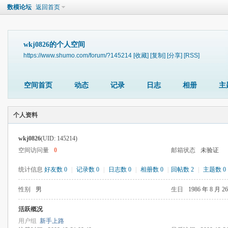
数模论坛
返回首页
wkj0826的个人空间
https://www.shumo.com/forum/?145214
[收藏]
[复制]
[分享]
[RSS]
空间首页
动态
记录
日志
相册
主
个人资料
wkj0826
(UID: 145214)
空间访问量
0
邮箱状态
未验证
统计信息
好友数 0
|
记录数 0
|
日志数 0
|
相册数 0
|
回帖数 2
|
主题数 0
性别
男
生日
1986 年 8 月 2
活跃概况
用户组
新手上路