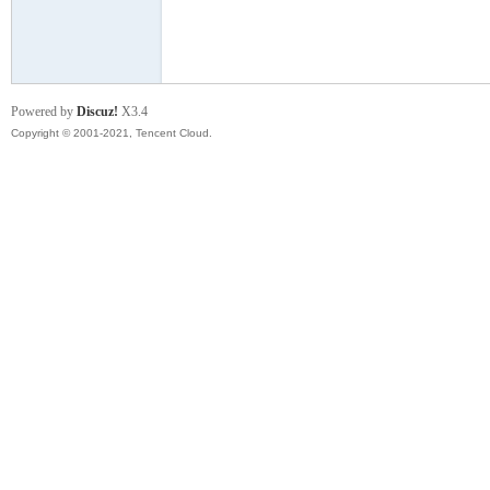
模
Powered by
Discuz!
X3.4
Copyright © 2001-2021, Tencent Cloud.
论
坛