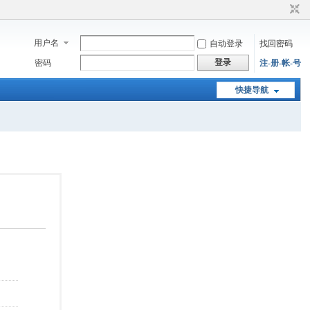
用户名
自动登录
找回密码
登录
密码
注-册-帐-号
快捷导航