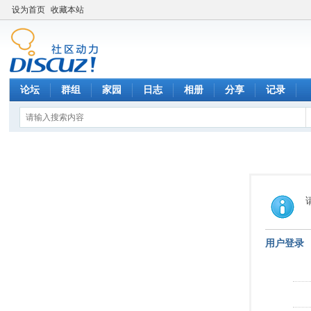
设为首页
收藏本站
论坛
群组
家园
日志
相册
分享
记录
用户登录