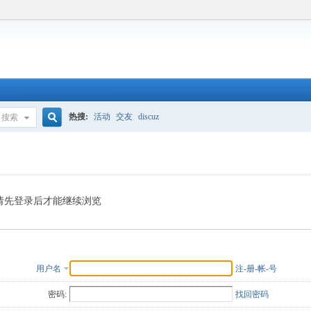
热搜:
活动
交友
discuz
搜索
搜
索
请先登录后才能继续浏览
用户名
注-册-帐-号
密码:
找回密码