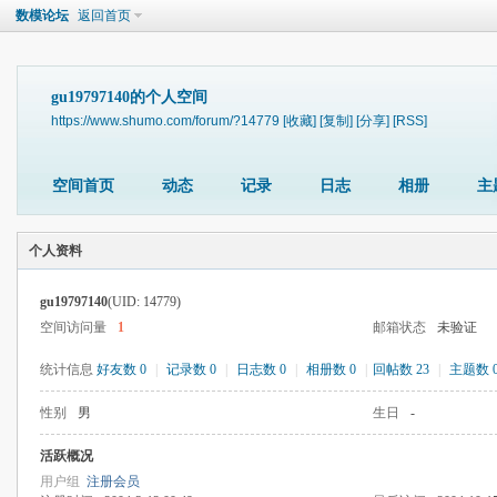
数模论坛
返回首页
gu19797140的个人空间
https://www.shumo.com/forum/?14779
[收藏]
[复制]
[分享]
[RSS]
空间首页
动态
记录
日志
相册
主
个人资料
gu19797140
(UID: 14779)
空间访问量
1
邮箱状态
未验证
统计信息
好友数 0
|
记录数 0
|
日志数 0
|
相册数 0
|
回帖数 23
|
主题数 
性别
男
生日
-
活跃概况
用户组
注册会员