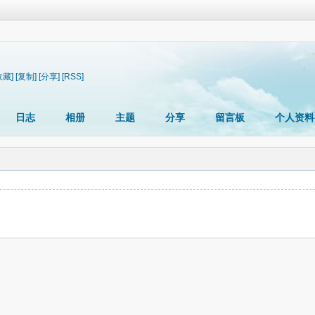
收藏]
[复制]
[分享]
[RSS]
日志
相册
主题
分享
留言板
个人资料