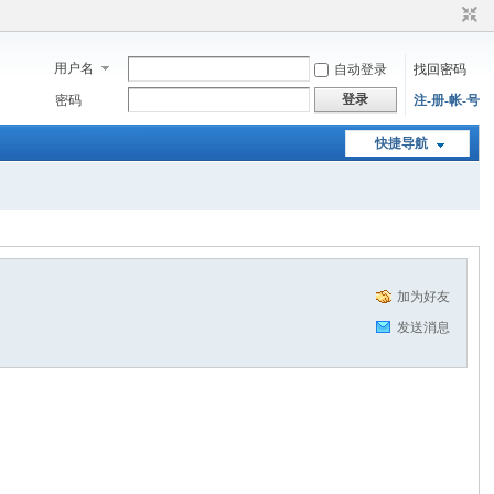
用户名
自动登录
找回密码
登录
密码
注-册-帐-号
快捷导航
加为好友
发送消息