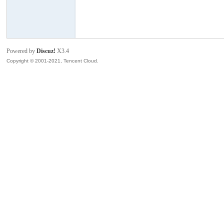
模
Powered by
Discuz!
X3.4
Copyright © 2001-2021, Tencent Cloud.
论
坛