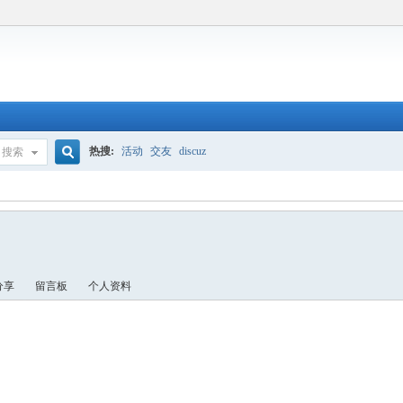
热搜:
活动
交友
discuz
搜索
搜
索
分享
留言板
个人资料