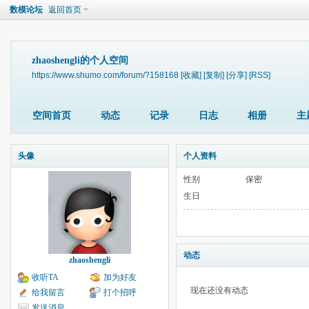
数模论坛
返回首页
zhaoshengli的个人空间
https://www.shumo.com/forum/?158168
[收藏]
[复制]
[分享]
[RSS]
空间首页
动态
记录
日志
相册
主
头像
个人资料
性别
保密
生日
动态
zhaoshengli
收听TA
加为好友
现在还没有动态
给我留言
打个招呼
发送消息