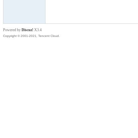
模
Powered by
Discuz!
X3.4
Copyright © 2001-2021, Tencent Cloud.
论
坛