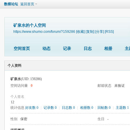
数模论坛
返回首页
矿泉水的个人空间
https://www.shumo.com/forum/?159286
[收藏]
[复制]
[分享]
[RSS]
空间首页
动态
记录
日志
相册
主
个人资料
矿泉水
(UID: 159286)
空间访问量
0
邮箱状态
未验证
个人签名
12
统计信息
好友数 0
|
记录数 0
|
日志数 0
|
相册数 0
|
回帖数 0
|
主题数 1
性别
保密
生日
-