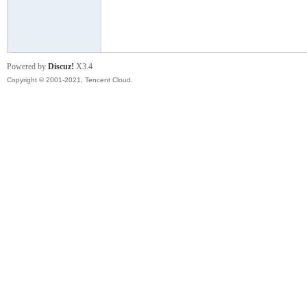
模
Powered by
Discuz!
X3.4
Copyright © 2001-2021, Tencent Cloud.
论
坛