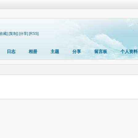
[收藏]
[复制]
[分享]
[RSS]
日志
相册
主题
分享
留言板
个人资料