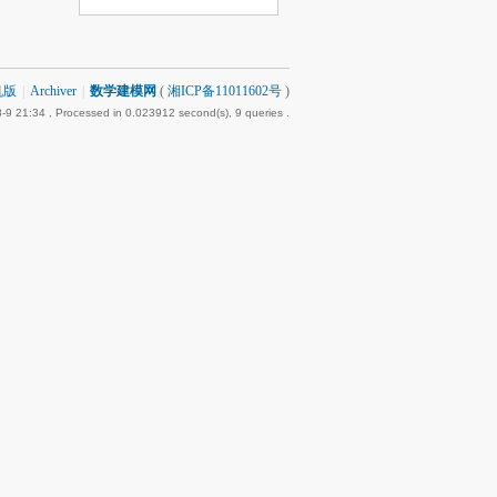
机版
|
Archiver
|
数学建模网
(
湘ICP备11011602号
)
-9 21:34
, Processed in 0.023912 second(s), 9 queries .