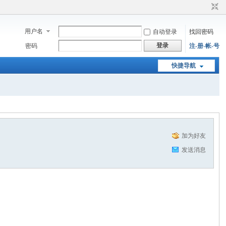
用户名
自动登录
找回密码
登录
密码
注-册-帐-号
快捷导航
加为好友
发送消息