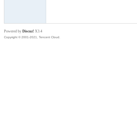
模
Powered by
Discuz!
X3.4
Copyright © 2001-2021, Tencent Cloud.
论
坛