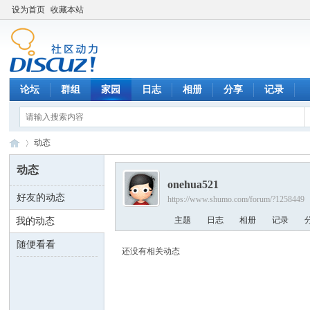
设为首页
收藏本站
论坛
群组
家园
日志
相册
分享
记录
动态
动态
onehua521
好友的动态
https://www.shumo.com/forum/?1258449
数
›
主题
日志
相册
记录
我的动态
随便看看
还没有相关动态