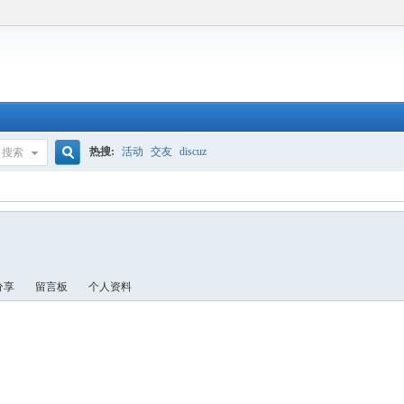
热搜:
活动
交友
discuz
搜索
搜
索
分享
留言板
个人资料