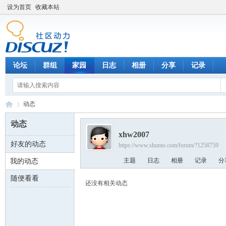
设为首页
收藏本站
论坛
群组
家园
日志
相册
分享
记录
动态
动态
xhw2007
好友的动态
https://www.shumo.com/forum/?1258759
数
›
主题
日志
相册
记录
分
我的动态
随便看看
还没有相关动态