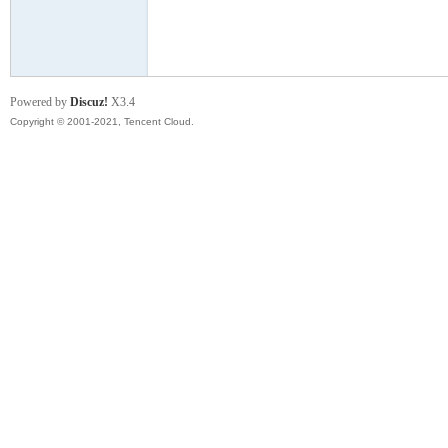
模
Powered by
Discuz!
X3.4
Copyright © 2001-2021, Tencent Cloud.
论
坛